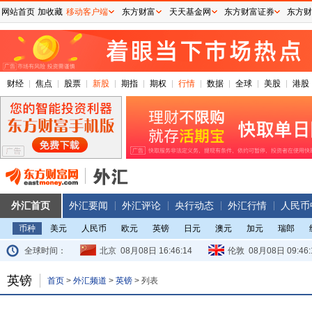
网站首页
加收藏
移动客户端
东方财富
天天基金网
东方财富证券
东方财
财经
焦点
股票
新股
期指
期权
行情
数据
全球
美股
港股
外汇首页
外汇要闻
外汇评论
央行动态
外汇行情
人民币
币种
美元
人民币
欧元
英镑
日元
澳元
加元
瑞郎
全球时间：
北京
08月08日 16:46:15
伦敦
08月08日 09:46:
英镑
首页
>
外汇频道
>
英镑
>
列表