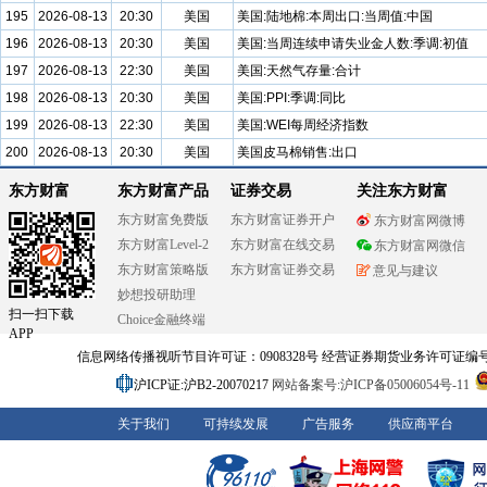
195
2026-08-13
20:30
美国
美国:陆地棉:本周出口:当周值:中国
196
2026-08-13
20:30
美国
美国:当周连续申请失业金人数:季调:初值
197
2026-08-13
22:30
美国
美国:天然气存量:合计
198
2026-08-13
20:30
美国
美国:PPI:季调:同比
199
2026-08-13
22:30
美国
美国:WEI每周经济指数
200
2026-08-13
20:30
美国
美国皮马棉销售:出口
东方财富
东方财富产品
证券交易
关注东方财富
东方财富免费版
东方财富证券开户
东方财富网微博
东方财富Level-2
东方财富在线交易
东方财富网微信
东方财富策略版
东方财富证券交易
意见与建议
妙想投研助理
扫一扫下载
Choice金融终端
APP
信息网络传播视听节目许可证：0908328号 经营证券期货业务许可证编号：91310
沪ICP证:沪B2-20070217
网站备案号:沪ICP备05006054号-11
关于我们
可持续发展
广告服务
供应商平台