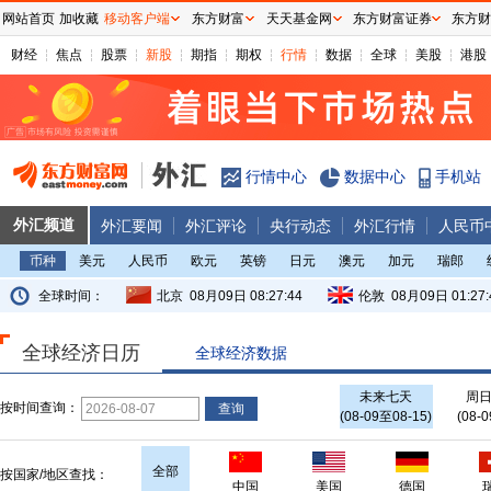
网站首页
加收藏
移动客户端
东方财富
天天基金网
东方财富证券
东方财
数据来源：福汇FXCM
日期
财经
焦点
股票
新股
期指
期权
行情
数据
全球
美股
港股
行情中心
数据中心
手机站
外汇频道
外汇要闻
外汇评论
央行动态
外汇行情
人民币
币种
美元
人民币
欧元
英镑
日元
澳元
加元
瑞郎
全球时间：
北京
08月09日 08:27:44
伦敦
08月09日 01:27:
全球经济日历
全球经济数据
未来七天
周
按时间查询：
(08-09至08-15)
(08-0
全部
按国家/地区查找：
德国
中国
美国